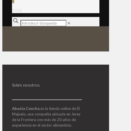
0
0,00€
✕
Sobre nosotros
Abuela Concha
es la tienda online de El
Majuelo, una compañía ubicada en Jerez
de la Frontera con más de 20 años de
experiencia en el sector alimenticio.