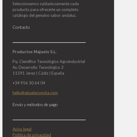
Seleccionamos cuidadosamente cada
producto para ofrecerle un completo
catálogo del genuino sabor andaluz.
Contacto
Productos Majuelo S.L.
Pq. Científico Tecnológico Agroindustrial
Av. Desarrollo Tecnológico 2
11591 Jerez ( Cádiz ) España
+34 956 30 64 04
hello@abuelaconcha.com
Envío y métodos de pago
Aviso legal
Política de privacidad