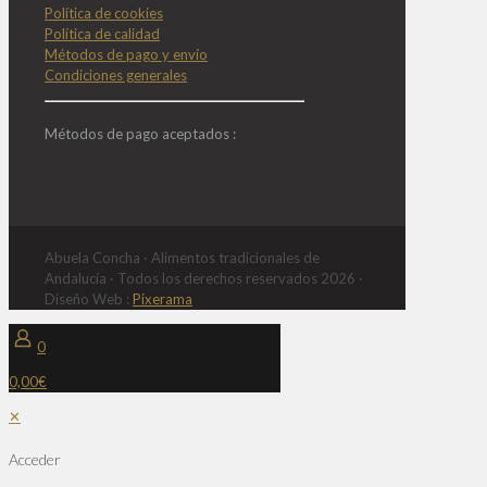
Política de cookies
Política de calidad
Métodos de pago y envío
Condiciones generales
Métodos de pago aceptados :
Abuela Concha · Alimentos tradicionales de
Andalucía · Todos los derechos reservados 2026 ·
Diseño Web :
Pixerama
0
0,00€
✕
Acceder