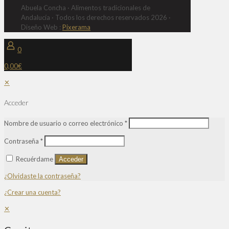
Abuela Concha · Alimentos tradicionales de
Andalucía · Todos los derechos reservados 2026 ·
Diseño Web :
Pixerama
0
0,00€
✕
Acceder
Nombre de usuario o correo electrónico
*
Contraseña
*
Recuérdame
Acceder
¿Olvidaste la contraseña?
¿Crear una cuenta?
✕