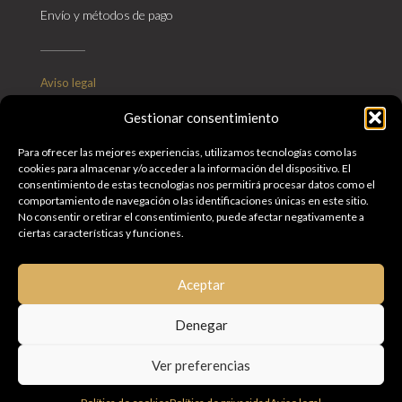
Envío y métodos de pago
Aviso legal
Política de privacidad
Gestionar consentimiento
Política de cookies
Política de calidad
Métodos de pago y envío
Para ofrecer las mejores experiencias, utilizamos tecnologías como las
Condiciones generales
cookies para almacenar y/o acceder a la información del dispositivo. El
consentimiento de estas tecnologías nos permitirá procesar datos como el
comportamiento de navegación o las identificaciones únicas en este sitio.
No consentir o retirar el consentimiento, puede afectar negativamente a
Métodos de pago aceptados :
ciertas características y funciones.
Aceptar
Denegar
Abuela Concha · Alimentos tradicionales de Andalucía ·
Todos los derechos reservados 2026 · Diseño Web :
Ver preferencias
Pixerama