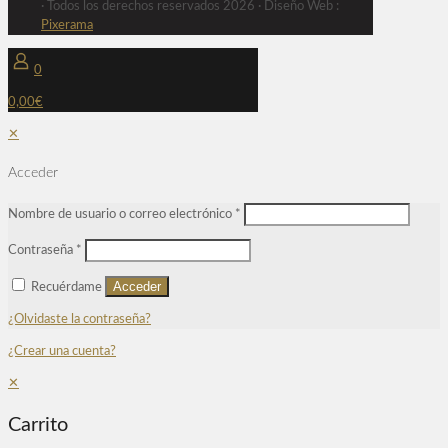
· Todos los derechos reservados 2026 · Diseño Web :
Pixerama
0
0,00€
✕
Acceder
Nombre de usuario o correo electrónico
*
Contraseña
*
Acceder
Recuérdame
¿Olvidaste la contraseña?
¿Crear una cuenta?
✕
Carrito