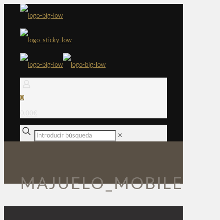
0
0,00€
✕
MAJUELO_MOBILE