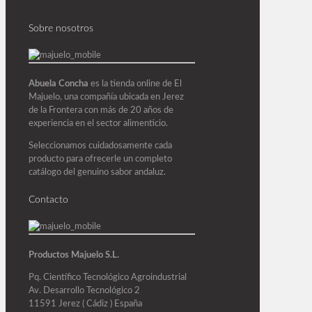
Sobre nosotros
Abuela Concha
es la tienda online de El
Majuelo, una compañía ubicada en Jerez
de la Frontera con más de 20 años de
experiencia en el sector alimenticio.
Seleccionamos cuidadosamente cada
producto para ofrecerle un completo
catálogo del genuino sabor andaluz.
Contacto
Productos Majuelo S.L.
Pq. Científico Tecnológico Agroindustrial
Av. Desarrollo Tecnológico 2
11591 Jerez ( Cádiz ) España