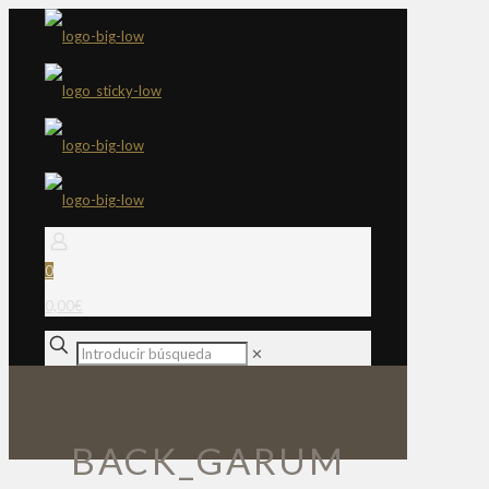
0
0,00€
✕
BACK_GARUM