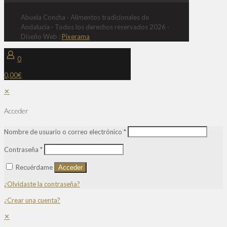
Abuela Concha · Alimentos tradicionales de
Andalucía · Todos los derechos reservados 2026 ·
Diseño Web :
Pixerama
0
0,00€
✕
Acceder
Nombre de usuario o correo electrónico
*
Contraseña
*
Recuérdame
Acceder
¿Olvidaste la contraseña?
¿Crear una cuenta?
✕