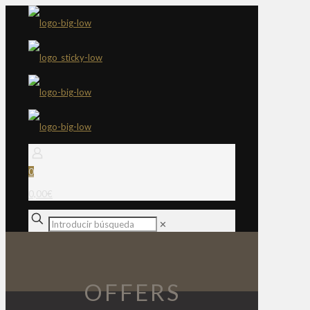
0
0,00€
✕
OFFERS