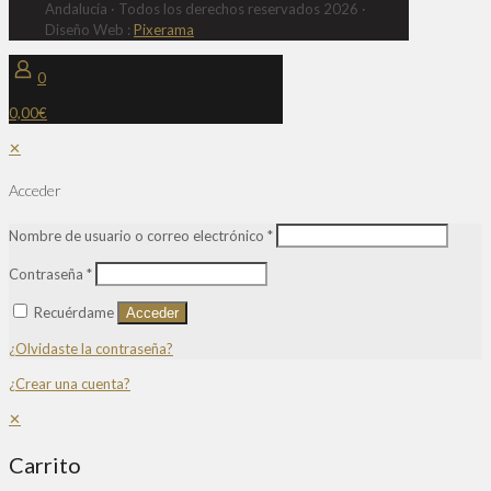
Andalucía · Todos los derechos reservados 2026 ·
Diseño Web :
Pixerama
0
0,00€
✕
Acceder
Nombre de usuario o correo electrónico
*
Contraseña
*
Recuérdame
Acceder
¿Olvidaste la contraseña?
¿Crear una cuenta?
✕
Carrito