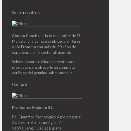
Sobre nosotros
Abuela Concha
es la tienda online de El
Majuelo, una compañía ubicada en Jerez
de la Frontera con más de 20 años de
experiencia en el sector alimenticio.
Seleccionamos cuidadosamente cada
producto para ofrecerle un completo
catálogo del genuino sabor andaluz.
Contacto
Productos Majuelo S.L.
Pq. Científico Tecnológico Agroindustrial
Av. Desarrollo Tecnológico 2
11591 Jerez ( Cádiz ) España