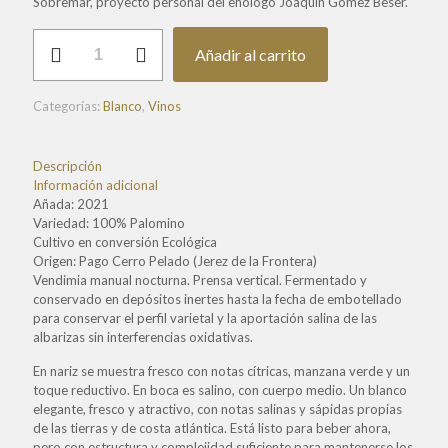
Sobremar, proyecto personal del enólogo Joaquín Gómez Beser.
Sobremar
Añadir al carrito
cantidad
Categorías:
Blanco
,
Vinos
Descripción
Información adicional
Añada: 2021
Variedad: 100% Palomino
Cultivo en conversión Ecológica
Origen: Pago Cerro Pelado (Jerez de la Frontera)
Vendimia manual nocturna. Prensa vertical. Fermentado y
conservado en depósitos inertes hasta la fecha de embotellado
para conservar el perfil varietal y la aportación salina de las
albarizas sin interferencias oxidativas.
En nariz se muestra fresco con notas cítricas, manzana verde y un
toque reductivo. En boca es salino, con cuerpo medio. Un blanco
elegante, fresco y atractivo, con notas salinas y sápidas propias
de las tierras y de costa atlántica. Está listo para beber ahora,
pero con estructura y complejidad suficiente para mantenerse los