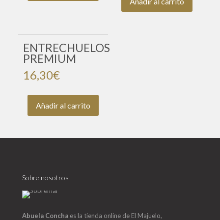
Añadir al carrito
ENTRECHUELOS
PREMIUM
16,30
€
Añadir al carrito
Sobre nosotros
Abuela Concha
es la tienda online de El Majuelo,