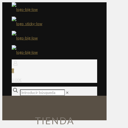
0
0,00€
✕
TIENDA