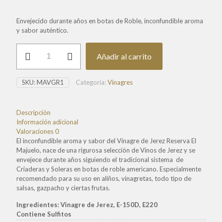
Envejecido durante años en botas de Roble, inconfundible aroma
y sabor auténtico.
Vinagre
Añadir al carrito
de
Jerez
Reserva
SKU:
MAVGR1
Categoría:
Vinagres
cantidad
Descripción
Información adicional
Valoraciones
0
El inconfundible aroma y sabor del Vinagre de Jerez Reserva El
Majuelo, nace de una rigurosa selección de Vinos de Jerez y se
envejece durante años siguiendo el tradicional sistema de
Criaderas y Soleras en botas de roble americano. Especialmente
recomendado para su uso en aliños, vinagretas, todo tipo de
salsas, gazpacho y ciertas frutas.
Ingredientes: Vinagre de Jerez, E-150D, E220
Contiene Sulfitos