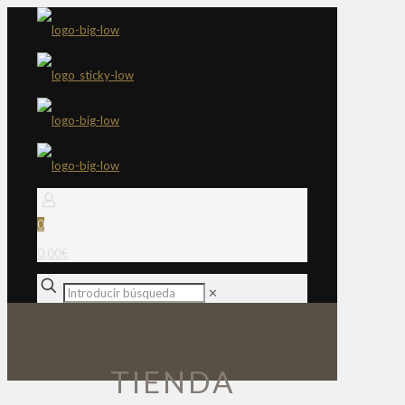
0
0,00€
✕
TIENDA