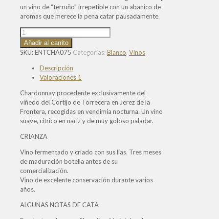
un vino de “terruño” irrepetible con un abanico de
aromas que merece la pena catar pausadamente.
Entrechuelos
Chardonnay
Añadir al carrito
cantidad
SKU:
ENTCHA075
Categorías:
Blanco
,
Vinos
Descripción
Valoraciones
1
Chardonnay procedente exclusivamente del
viñedo del Cortijo de Torrecera en Jerez de la
Frontera, recogidas en vendimia nocturna. Un vino
suave, cítrico en nariz y de muy goloso paladar.
CRIANZA
Vino fermentado y criado con sus lías. Tres meses
de maduración botella antes de su
comercialización.
Vino de excelente conservación durante varios
años.
ALGUNAS NOTAS DE CATA