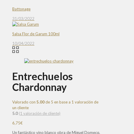
Battonage
31/03/2022
Salsa Flor de Garum 100ml
10/04/2022
Entrechuelos
Chardonnay
Valorado con
5.00
de 5 en base a
1
valoración de
un cliente
5.0
(
1
valoración de cliente)
6,75
€
Un fantástico vino blanco obra de Miguel Domecq,