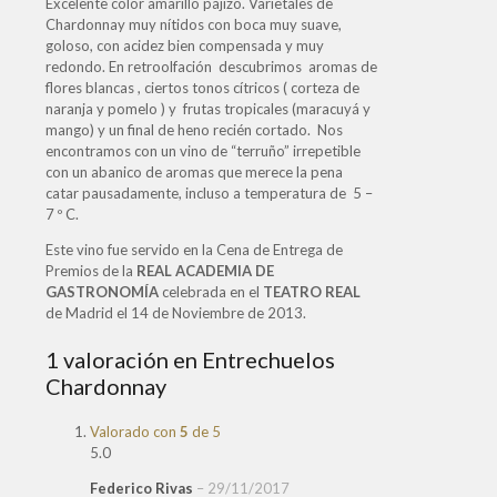
Excelente color amarillo pajizo. Varietales de
Chardonnay muy nítidos con boca muy suave,
goloso, con acidez bien compensada y muy
redondo. En retroolfación descubrimos aromas de
flores blancas , ciertos tonos cítricos ( corteza de
naranja y pomelo ) y frutas tropicales (maracuyá y
mango) y un final de heno recién cortado. Nos
encontramos con un vino de “terruño” irrepetible
con un abanico de aromas que merece la pena
catar pausadamente, incluso a temperatura de 5 –
7 º C.
Este vino fue servido en la Cena de Entrega de
Premios de la
REAL ACADEMIA DE
GASTRONOMÍA
celebrada en el
TEATRO REAL
de Madrid el 14 de Noviembre de 2013.
1 valoración en
Entrechuelos
Chardonnay
Valorado con
5
de 5
5.0
Federico Rivas
–
29/11/2017